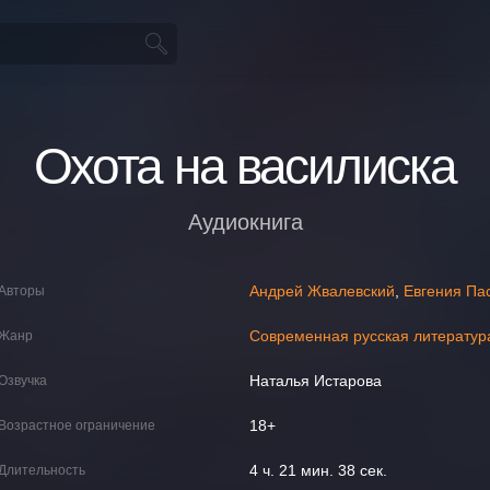
Охота на василиска
Аудиокнига
Андрей Жвалевский
,
Евгения Па
Авторы
Современная русская литератур
Жанр
Наталья Истарова
Озвучка
18+
Возрастное ограничение
4 ч. 21 мин. 38 сек.
Длительность