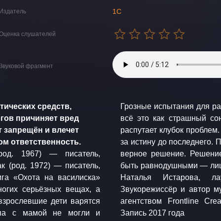
1С
Издатель
Оценка слушателей
Звуковой фрагмент
тических средств,
Грозные испытания для ра
гов причиняет вред
всё это как страшный сон
 запрещён и влечет
распутает клубок проблем.
м ответственность.
за истину до последнего. 
род. 1967) — писатель,
ам всем нужно перестать
к (род. 1972) — писатель,
бедить василиска! Читает
ига «Охота на василиска»
ии «Радиомания 2012»
ногих серьёзных вещах, а
р Умеров Спродюсировано
взрослевшие дети варятся
дюсер Константин Барышев
апа с мамой не могли и
Запись 2017 года