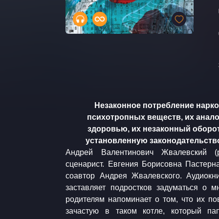
​Незаконное потребление нарко
психотропных веществ, их анало
здоровью, их незаконный оборот
установленную законодательство
Андрей Валентинович Жвалевский (
верное решение. Решение чемпиона! Н
сценарист. Евгения Борисовна Пастерна
быть равнодушными — лишь так можно по
соавтор Андрея Жвалевского. Аудиокн
Наталья Истарова, лауреат прем
заставляет подростков задуматься о м
Звукорежиссёр и автор музыки Джизаи
родителям напоминает о том, что их по
агентством Frontline Creative • Про
зачастую в таком котле, который п