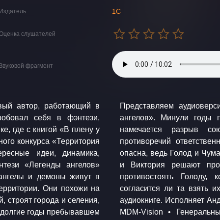
1С
Издатель
Оценка слушателей
Звуковой фрагмент
вый автор, работающий в
омана из серии «Легенды
робовал себя в фэнтези,
й первой книги. Меж тем
е, где с книгой «В плену у
нами, и за углубление
ного конкурса «Территория
ата единства чрезвычайно
ересные идеи, динамика,
грожать этому миру. Диего
нтези «Легенды ангелов»
е у Войны, чтобы умело
 ангелы и демоны живут в
ва появится, вот только
ерритории. Они похожи на
. Подробности истории — в
й, строят города и селения,
ёнов Производство студии
, долгие годы пребывавшем
 Андрей Лобзов Продюсер