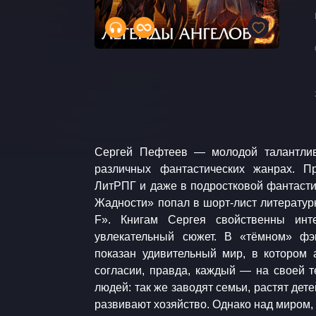
Сергей Пефтеев — молодой талантли
Представляем аудиоверсию второго р
различных фантастических жанрах. П
ангелов». Минули годы после событи
ЛитРПГ и даже в подростковой фантастик
намечается разрыв союза с демо
Жадности» попал в шорт-лист литератур
противоречий ответственны люди. Утр
F». Книгам Сергея свойственны инт
опасна, ведь Голод и Чума продолжают у
увлекательный сюжет. В «тёмном» фэ
и Виктория решают пройти обучени
показан удивительный мир, в котором
противостоять Голоду, когда он сно
согласии, правда, каждый — на своей т
согласится ли та взять их у ученики..
людей: так же заводят семьи, растят дете
аудиокниге. Исполняет Андрей Новокрещ
развивают хозяйство. Однако над миром
MDM-Vision • Генеральный продюсер