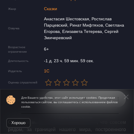
Сказки
Жанр
Анастасия Шестовская, Ростислав
Парцевский, Ринат Мифтяхов, Светлана
Озвучка
Егорова, Елизавета Тетерева, Сергей
Змичеревский
Возрастное
6+
ограничение
-1 д. 23 ч. 59 мин. 59 сек.
Длительность
1С
Издатель
Оценка слушателей
Для Вашего удобства, этот сайт использует cookies. Продолжая
Звуковой фрагмент
пользоваться сайтом, вы соглашаетесь с использованием файлов
cookie.
Открыть в приложении
Обычный московский школьник узнаёт, что совсем
Хорошо
рядом, за границей нашего мира, построенного