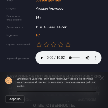
Боевое фэнтези
Жанр
Михаил Алексеев
Озвучка
Возрастное
16+
ограничение
11 ч. 45 мин. 14 сек.
Длительность
1С
Издатель
Оценка слушателей
Звуковой фрагмент
НЕЗАКОННОЕ ПОТРЕБЛЕНИЕ НАРКОТИЧЕСКИХ
Для Вашего удобства, этот сайт использует cookies. Продолжая
СРЕДСТВ, ПСИХОТРОПНЫХ ВЕЩЕСТВ, ИХ
пользоваться сайтом, вы соглашаетесь с использованием файлов
cookie.
АНАЛОГОВ ПРИЧИНЯЕТ ВРЕД ЗДОРОВЬЮ, ИХ
НЕЗАКОННЫЙ ОБОРОТ ЗАПРЕЩЁН И ВЛЕЧЕТ
Открыть в приложении
Хорошо
УСТАНОВЛЕННУЮ ЗАКОНОДАТЕЛЬСТВОМ
ОТВЕТСТВЕННОСТЬ.