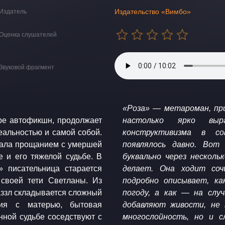
Издательство «Вимбо»
Издатель
Оценка слушателей
Звуковой фрагмент
«Роза» — метароман, пр
ре автофикшн, продолжает
настолько ярко выр
еальностью и самой собой.
конструктивизма в со
тала прощанием с умершей
появлялось давно. Вот
 и его тяжелой судьбе. В
буквально через несколь
 писательница старается
делает. Она ходит соч
 своей тети Светланы. Из
подробно описывает, ка
ззл складывается сложный
погоду, а как — на слу
ия с матерью, бытовая
добавляют живости, не
нной судьбе соседствуют с
многослойность, но и 