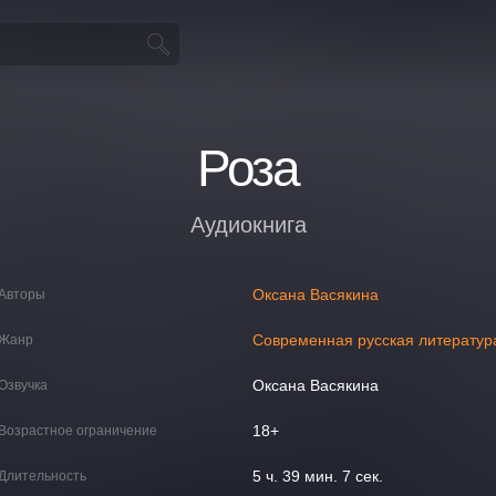
Роза
Аудиокнига
Оксана Васякина
Авторы
Современная русская литератур
Жанр
Оксана Васякина
Озвучка
18+
Возрастное ограничение
5 ч. 39 мин. 7 сек.
Длительность