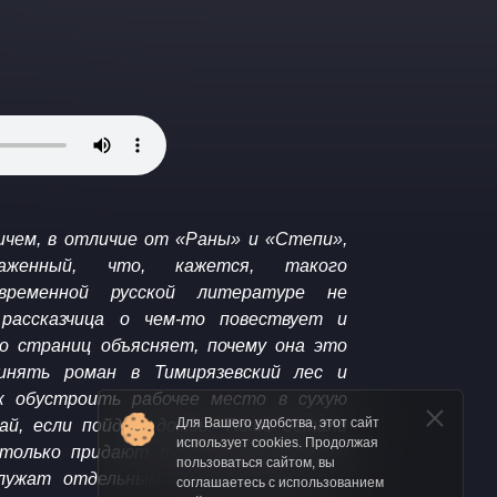
ичем, в отличие от «Раны» и «Степи»,
аженный, что, кажется, такого
временной русской литературе не
 рассказчица о чем-то повествует и
ко страниц объясняет, почему она это
инять роман в Тимирязевский лес и
к обустроить рабочее место в сухую
Для Вашего удобства, этот сайт
чай, если пойдет дождь. Такие детали
использует cookies. Продолжая
 только придают тексту пресловутую
пользоваться сайтом, вы
служат отдельным аттракционом»
, —
соглашаетесь с использованием