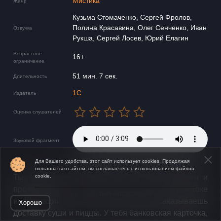
Мистика
Жанр
Кузьма Стомаченко, Сергей Фролов,
Полина Красавина, Олег Сенченко, Иван
Озвучка
Рукша, Сергей Лосев, Юрий Елагин
Возрастное
16+
ограничение
51 мин. 7 сек.
Длительность
1С
Издатель
Оценка слушателей
Звуковой фрагмент
Для Вашего удобства, этот сайт использует cookies. Продолжая
пользоваться сайтом, вы соглашаетесь с использованием файлов
Ты, наверное, думаешь, что этот мир надежен и
cookie.
прочен? Ты же не сомневаешься? Живешь в потоке
Открыть в приложении
информации, сидишь в интернете, заказываешь
Хорошо
доставку суши и пиццы. У тебя банковская карточка,