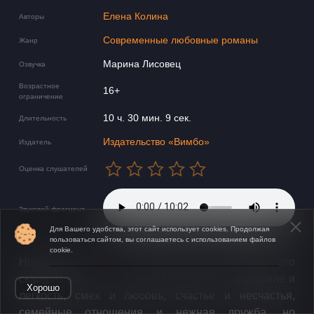
Елена Колина
Авторы
Современные любовные романы
Жанр
Марина Лисовец
Озвучка
Возрастное
16+
ограничение
10 ч. 30 мин. 9 сек.
Длительность
Издательство «Вимбо»
Издатель
Оценка слушателей
Звуковой фрагмент
Для Вашего удобства, этот сайт использует cookies. Продолжая
пользоваться сайтом, вы соглашаетесь с использованием файлов
cookie.
Новая долгожданная книга Елены Колиной — это
Открыть в приложении
сюрприз в блестящей обертке: снаружи остроумие и
Хорошо
легкость, смех и любовь, счастье и несчастья,
семейные отношения и нежная дружба, но