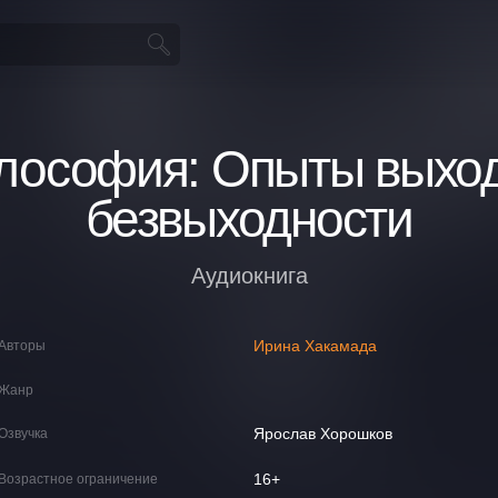
лософия: Опыты выход
безвыходности
Аудиокнига
Ирина Хакамада
Авторы
Жанр
Ярослав Хорошков
Озвучка
16+
Возрастное ограничение