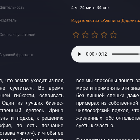
4 ч. 24 мин. 34 сек.
Длительность
Издательство «Альпина Диджита
Издатель
Оценка слушателей
Звуковой фрагмент
, что земля уходит из-под
 происходящего в большом
не суетиться. Во время
ной ситуации — спокойно и
нней гибкости, осваивать
зиса. Ирина Хакамада на
. Один из лучших бизнес-
ает, как можно применить
ственный деятель Ирина
я даже в самых непростых
изнь и подход к решению
ть «великий переход» от
офия, то есть познание
суеты к счастью.
ставка «чилл»), и чтобы ее