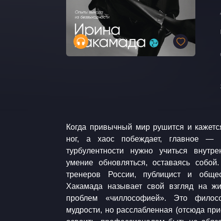
Когда привычный мир рушится и кажется
все мы способны понять закономерности
ног, а хаос побеждает, главное — 
мире и применять эти знания в конкрет
турбулентности нужно учиться внутре
без лишней спешки даже во время кри
умение обновляться, оставаясь собой
примерах из собственной жизни показыв
тренеров России, публицист и обще
чиллософский подход, чтобы найти себ
Хакамада называет свой взгляд на ж
жизненных обстоятельствах и соверши
проблем «чиллософией». Это филос
мудрости, но расслабленная (отсюда при