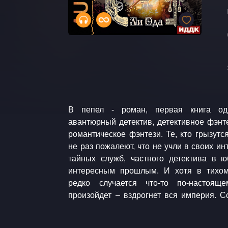
В пепел - роман, первая книга од
Книга 1. В пепел Книга 2. Академия Кни
авантюрный детектив, детективное фэнте
Книга 5. Очень большая игра Аудиокни
романтическое фэнтези. Те, кто грызутс
Детективное фэнтези. Историческое
не раз пожалеют, что не учли в своих и
фэнтези. Музыка: audionautix.com J
тайных служб, частного детектива в 
интересным прошлым. И хотя в тихо
редко случается что-то по-настоящ
произойдет – вздрогнет вся империя. Содержание цикла В пепел: