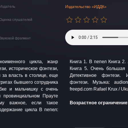
Издательство «ИДДК»
Издатель
Оценка слушателей
Звуковой фрагмент
ноименного цикла, жанр
га 3. Кадет Книга 4. Шпион
зи, историческое фэнтези,
га. Авантюрный детектив.
я за власть в столице, еще
 фэнтези. Романтическое
нтригах бывшего сотрудника
ason Shaw / Soul Groove
юбке и мальчишку с очень
м провинциальном Прауте
ему важное, если такое
Возрастное ограничение: