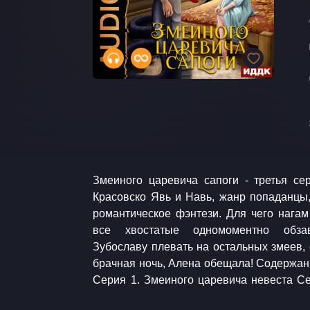
Змеиного царевича сапоги - третья с
жена Серия 3. Змеиного царевича с
Красовско Явь и Навь, жанр попаданцы,
царевича корона Аудиокнига. Попаданцы
романтическое фэнтези. Для чего нагам 
Романтическое фэнтези. Музыка: freepd
все хвостатые одномоментно обза
Зубославу плевать на остальных змеев, 
брачная ночь, Алена обещала! Содержание литсериала Явь и Навь:
Серия 1. Змеиного царевича невеста Се