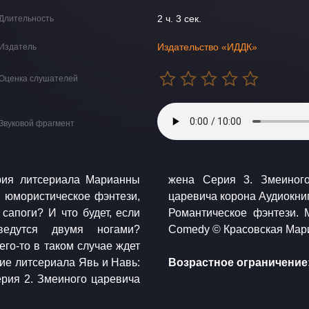
2 ч. 3 сек.
Длительность
Издательство «ИДДК»
Издатель
Оценка слушателей
Звуковой фрагмент
ерия литсериала Марианны
апоги Серия 4. Змеиного
 юмористическое фэнтези,
. Юмористическое фэнтези.
сапоги? И что будет, если
.com Rafael Krux / Creepy
ведутся двумя ногами?
Comedy © Красовская 
его-то в таком случае ждет
Возрастное ограничение:
рия 2. Змеиного царевича