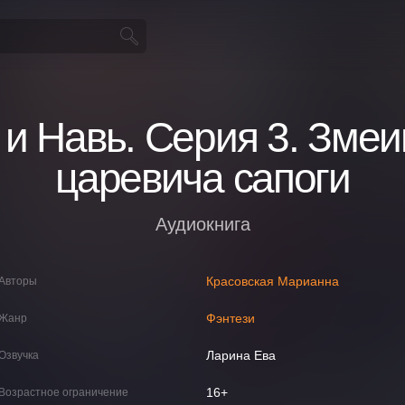
 и Навь. Серия 3. Змеи
царевича сапоги
Аудиокнига
Красовская Марианна
Авторы
Фэнтези
Жанр
Ларина Ева
Озвучка
16+
Возрастное ограничение