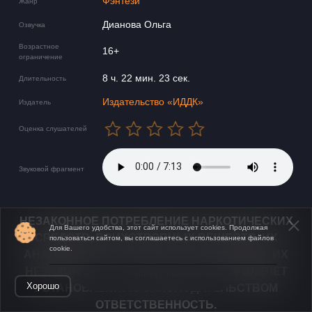
Фэнтези
Жанр
Дианова Ольга
Озвучка
Возрастное
16+
ограничение
8 ч. 22 мин. 23 сек.
Длительность
Издательство «ИДДК»
Издатель
Оценка слушателей
Звуковой фрагмент
НЕЗАКОННОЕ ПОТРЕБЛЕНИЕ НАРКОТИЧЕСКИХ
Для Вашего удобства, этот сайт использует cookies. Продолжая
СРЕДСТВ, ПСИХОТРОПНЫХ ВЕЩЕСТВ, ИХ
пользоваться сайтом, вы соглашаетесь с использованием файлов
cookie.
АНАЛОГОВ ПРИЧИНЯЕТ ВРЕД ЗДОРОВЬЮ, ИХ
НЕЗАКОННЫЙ ОБОРОТ ЗАПРЕЩЁН И ВЛЕЧЕТ
Открыть в приложении
Хорошо
УСТАНОВЛЕННУЮ ЗАКОНОДАТЕЛЬСТВОМ
ОТВЕТСТВЕННОСТЬ.