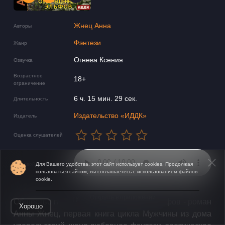
Жнец Анна
Авторы
Фэнтези
Жанр
Огнева Ксения
Озвучка
Возрастное
18+
ограничение
6 ч. 15 мин. 29 сек.
Длительность
Издательство «ИДДК»
Издатель
Оценка слушателей
Звуковой фрагмент
Для Вашего удобства, этот сайт использует cookies. Продолжая
пользоваться сайтом, вы соглашаетесь с использованием файлов
cookie.
Открыть в приложении
Общество по защите обесчещенных эльфов - роман
Хорошо
Анны Жнец, первая книга цикла Мужчины из дома