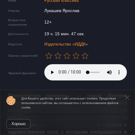
Русская классика
Жанр
Лукашев Ярослав
Озвучка
Возрастное
12+
ограничение
19 ч. 15 мин. 47 сек.
Длительность
Издательство «ИДДК»
Издатель
Оценка слушателей
Звуковой фрагмент
Приваловские миллионы — роман Дмитрия
Для Вашего удобства, этот сайт использует cookies. Продолжая
Наркисовича Мамина-Сибиряка, написанный в 1883
пользоваться сайтом, вы соглашаетесь с использованием файлов
cookie.
году. Одно из самых значительных произведений
писателя. Сюжет основан на реальных фактах из
Открыть в приложении
Хорошо
жизни промышленного Урала XIX века. Глубина и
художественная сила, с которыми изображается в