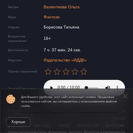
Валентеева Ольга
Авторы
Фэнтези
Жанр
Борисова Татьяна
Озвучка
Возрастное
16+
ограничение
7 ч. 37 мин. 24 сек.
Длительность
Издательство «ИДДК»
Издатель
Оценка слушателей
Звуковой фрагмент
Для Вашего удобства, этот сайт использует cookies. Продолжая
пользоваться сайтом, вы соглашаетесь с использованием файлов
cookie.
Первая греза цветущего лета - роман Ольги
Открыть в приложении
Валентеевой, вторая книга цикла Последняя песня
Хорошо
упавшей звезды, жанр любовное фэнтези,
приключенческое фэнтези. Артур Донтон вовлечен в