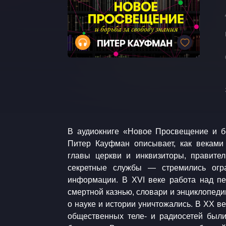
В аудиокниге «Новое Просвещение и б
дело своих предшественников. Все они 
Питер Кауфман описывает, как векам
называет Вселенной монстров. Аудиокнига
главы церкви и инквизиторы, правите
свободомыслящие люди могут объединит
секретные службы — стремились огр
дезинформации и контролю над пот
информации. В XVI веке работа над п
вселенную достоверной информации, дос
смертной казнью, словари и энциклопеди
со Вселенной монстров — и побеждать. 
о науке и истории уничтожались. В ХХ в
к действию, расширяющий представлени
общественных теле- и радиосетей был