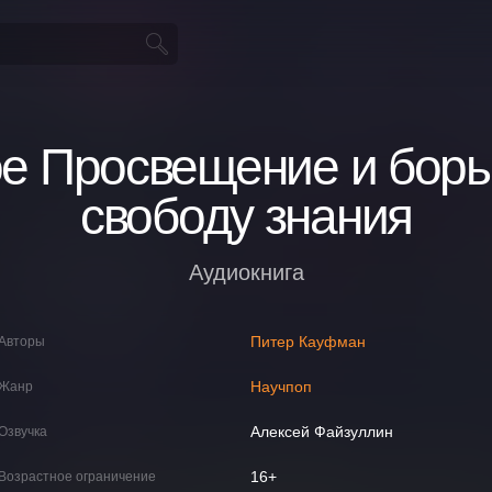
е Просвещение и борь
свободу знания
Аудиокнига
Питер Кауфман
Авторы
Научпоп
Жанр
Алексей Файзуллин
Озвучка
16+
Возрастное ограничение