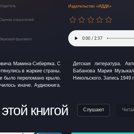
Издательство «ИДДК»
Издатель
Оценка слушателей
Звуковой фрагмент
овича Мамина-Сибиряка. С
рий Никольский. Читает:
тянулись в жаркие страны.
дение: Оркестр п/у Юрия
ее было переломано крыло.
наче. Аудиокнига.
 этой книгой
Слушают
Чита