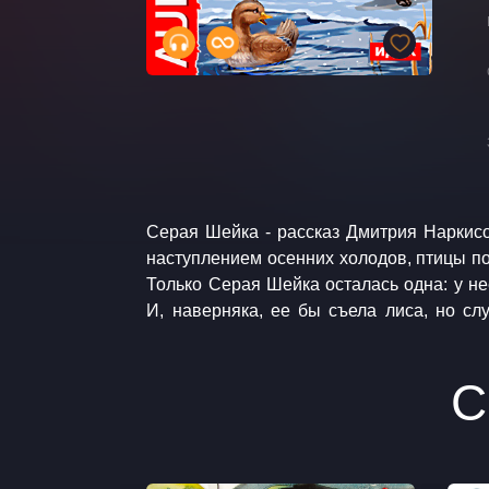
Серая Шейка - рассказ Дмитрия Наркис
Детская литература. Автор музыки: Ю
наступлением осенних холодов, птицы по
Бабанова Мария Музыкальное сопровож
Только Серая Шейка осталась одна: у н
И, наверняка, ее бы съела лиса, но случилось и
С