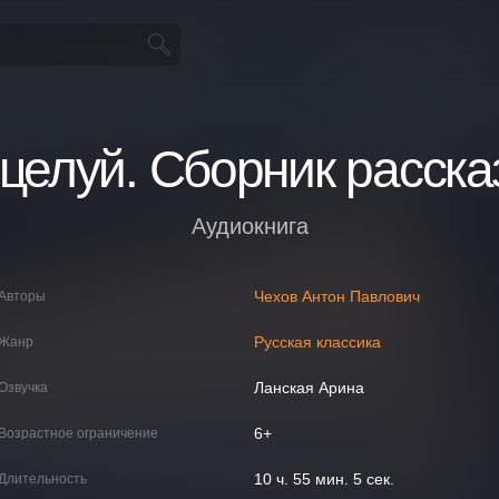
целуй. Сборник расска
Аудиокнига
Чехов Антон Павлович
Авторы
Русская классика
Жанр
Ланская Арина
Озвучка
6+
Возрастное ограничение
10 ч. 55 мин. 5 сек.
Длительность