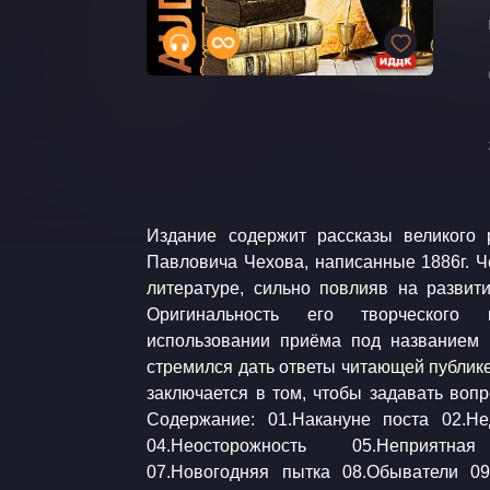
Издание содержит рассказы великого 
11.Перед затмением 12.Перекати-п
Павловича Чехова, написанные 1886г. Чехов создал новые ходы в
13.Письмо 14.Полинька 15.Поцелуй 16.Почта 17.Происшествие
литературе, сильно повлияв на развити
(рассказ ямщика) 18.Пьяные 19.Рано
Оригинальность его творческого
21.Свадьба 22.Свирель 23.Сире
использовании приёма под названием 
25.Следователь 26.Старый дом 27.Сча
стремился дать ответы читающей публике,
30.Тиф 31.Удав и кролик 32.Холодная
заключается в том, чтобы задавать вопр
Содержание: 01.Накануне поста 02.Не
04.Неосторожность 05.Неприятн
07.Новогодняя пытка 08.Обыватели 09