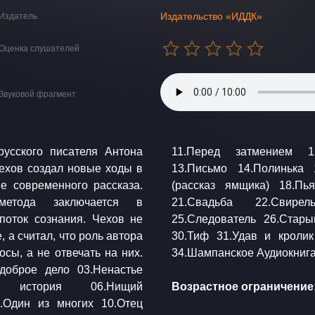
Издательство «ИДДК»
Издатель
Оценка слушателей
Звуковой фрагмент
русского писателя Антона
оле (Путевый набросок)
е современного рассказа.
! 20.Рассказ госпожи NN
 метода заключается в
на 24.Скорая помощь
поток сознания. Чехов не
стье 28.Тайна 29.Темнота
 а считал, что роль автора
 кровь 33.Хороший конец
осы, а не отвечать на них.
доброе дело 03.Ненастье
ая история 06.Нищий
Возрастное ограничение:
.Один из многих 10.Отец