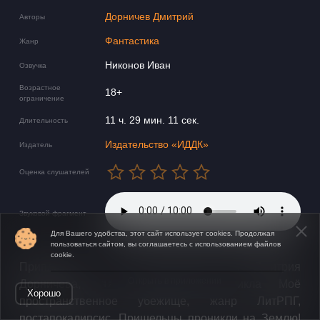
Дорничев Дмитрий
Авторы
Фантастика
Жанр
Никонов Иван
Озвучка
Возрастное
18+
ограничение
11 ч. 29 мин. 11 сек.
Длительность
Издательство «ИДДК»
Издатель
Оценка слушателей
Звуковой фрагмент
Для Вашего удобства, этот сайт использует cookies. Продолжая
пользоваться сайтом, вы соглашаетесь с использованием файлов
cookie.
Приплыли - фантастический роман Дмитрия
Открыть в приложении
Дорничева, двенадцатая книга цикла Моё
Хорошо
пространственное убежище, жанр ЛитРПГ,
постапокалипсис. Пришельцы проникли на Землю!