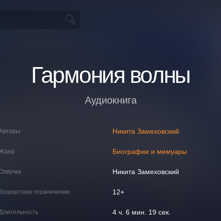
Гармония волны
Аудиокнига
Никита Замеховский
Авторы
Биографии и мемуары
Жанр
Никита Замеховский
Озвучка
12+
Возрастное ограничение
4 ч. 6 мин. 19 сек.
Длительность