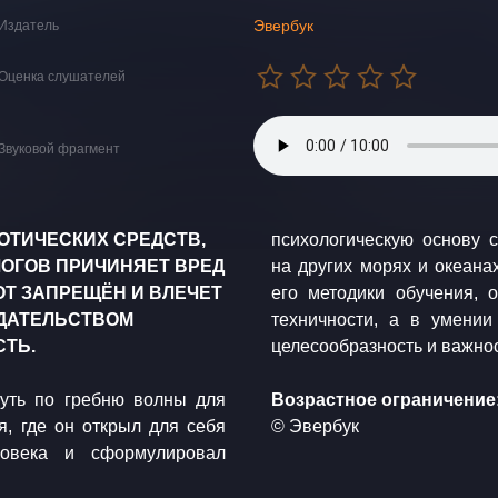
Эвербук
Издатель
Оценка слушателей
Звуковой фрагмент
ОТИЧЕСКИХ СРЕДСТВ,
психологическую основу 
ОГОВ ПРИЧИНЯЕТ ВРЕД
на других морях и океана
Т ЗАПРЕЩЁН И ВЛЕЧЕТ
его методики обучения, 
ДАТЕЛЬСТВОМ
техничности, а в умени
ТЬ.
целесообразность и важнос
уть по гребню волны для
Возрастное ограничение:
, где он открыл для себя
© Эвербук
ловека и сформулировал