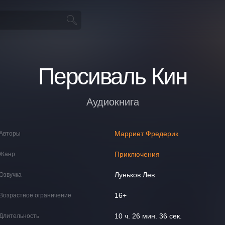
Персиваль Кин
Аудиокнига
Марриет Фредерик
Авторы
Приключения
Жанр
Луньков Лев
Озвучка
16+
Возрастное ограничение
10 ч. 26 мин. 36 сек.
Длительность