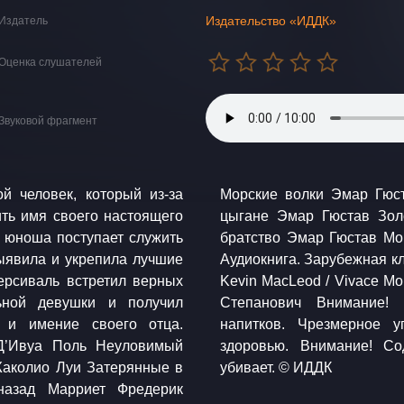
Издательство «ИДДК»
Издатель
Оценка слушателей
Звуковой фрагмент
й человек, который из-за
сты Эмар Гюстав Морские
ть имя своего настоящего
я Эмар Гюстав Береговое
 юноша поступает служить
 Эмар Гюстав Флибустьеры
выявила и укрепила лучшие
ючения. Музыка: freepd.com
ерсиваль встретил верных
одчик: Горкавенко Алексей
льной девушки и получил
ены распития спиртных
 и имение своего отца.
 алкоголя вредит вашему
Д’Ивуа Поль Неуловимый
 табакокурения. Курение
Жаколио Луи Затерянные в
убивает. © ИДДК
назад Марриет Фредерик