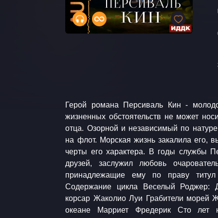
Герой романа Персиваль Кин - молодо
Морские волки Эмар Гюстав Авантюри
жизненных обстоятельств не может носи
цыгане Эмар Гюстав Золотая Кастили
отца. Озорной и независимый по натуре
братство Эмар Гюстав Морские титаны
на флот. Морская жизнь закалила его, 
Аудиокнига. Зарубежная классика. Прикл
черты его характера. В годы службы П
Kevin MacLeod / Vivace Momentum Перев
друзей, заслужил любовь очаровате
Степанович Внимание! Содержит сц
принадлежащие ему по праву титул
напитков. Чрезмерное употребление
Содержание цикла Веселый Роджер: 
здоровью. Внимание! Содержит сцены
корсар Жаколио Луи Грабители морей 
океане Марриет Фредерик Сто лет 