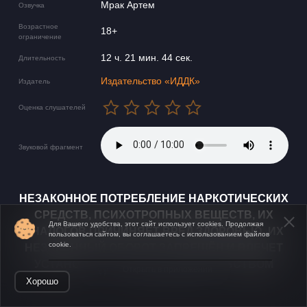
Мрак Артем
Озвучка
Возрастное
18+
ограничение
12 ч. 21 мин. 44 сек.
Длительность
Издательство «ИДДК»
Издатель
Оценка слушателей
Звуковой фрагмент
НЕЗАКОННОЕ ПОТРЕБЛЕНИЕ НАРКОТИЧЕСКИХ
СРЕДСТВ, ПСИХОТРОПНЫХ ВЕЩЕСТВ, ИХ
Для Вашего удобства, этот сайт использует cookies. Продолжая
АНАЛОГОВ ПРИЧИНЯЕТ ВРЕД ЗДОРОВЬЮ, ИХ
пользоваться сайтом, вы соглашаетесь с использованием файлов
cookie.
НЕЗАКОННЫЙ ОБОРОТ ЗАПРЕЩЁН И ВЛЕЧЕТ
УСТАНОВЛЕННУЮ ЗАКОНОДАТЕЛЬСТВОМ
Открыть в приложении
ОТВЕТСТВЕННОСТЬ.
Хорошо