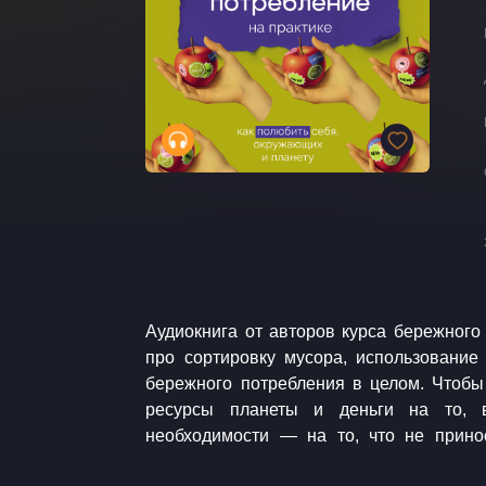
Аудиокнига от авторов курса бережного
окружающей среде, но требует сил и в
про сортировку мусора, использование
развить альтернативные бытовые при
бережного потребления в целом. Чтобы
ресурсы планеты и деньги на то, 
необходимости — на то, что не прино