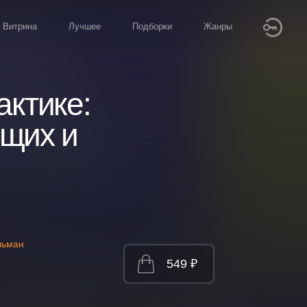
Витрина
Лучшее
Подборки
Жанры
актике:
ющих и
льман
549 ₽