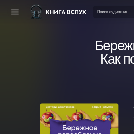
Бережн
Как п