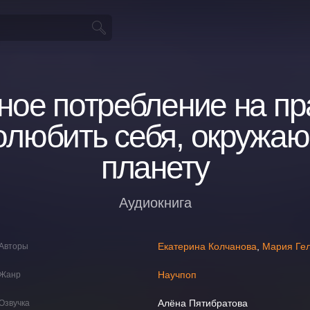
ое потребление на пр
олюбить себя, окружа
планету
Аудиокнига
Екатерина Колчанова
,
Мария Ге
Авторы
Научпоп
Жанр
Алёна Пятибратова
Озвучка