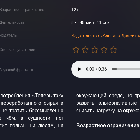
12+
Возрастное ограничение
8 ч. 45 мин. 41 сек.
Длительность
Издательство «Альпина Диджита
Издатель
Оценка слушателей
Звуковой фрагмент
 потребления «Теперь так»
нимания. Вы узнаете, как
 переработанного сырья и
вычки, которые позволят
 не тратить бессмысленно
снизить нагрузку на окруж
в чём, в сущности, нет
сит пользы ни людям, ни
Возрастное ограничение: