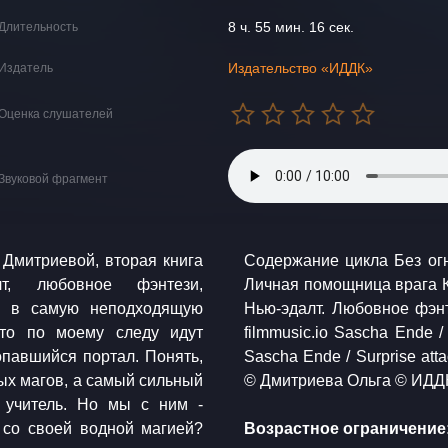
8 ч. 55 мин. 16 сек.
Длительность
Издательство «ИДДК»
Издатель
Оценка слушателей
Звуковой фрагмент
Дмитриевой, вторая книга
 практике у врага Книга 2.
т, любовное фэнтези,
нная с врагом Аудиокнига.
ть в самую неподходящую
нческое фэнтези. Музыка:
что по моему следу идут
 of Chornobyl Atmosphere 10
павшийся портал. Понять,
 / Du und ich (instrumental)
ных магов, а самый сильный
© Дмитриева Ольга © ИДД
 учитель. Но мы с ним -
 со своей водной магией?
Возрастное ограничение: