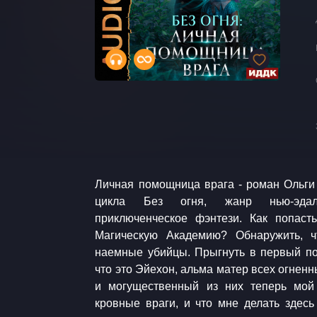
Личная помощница врага - роман Ольги 
Содержание цикла Без огня: Книга 1. На
цикла Без огня, жанр нью-эдал
Личная помощница врага Книга 3. Обруче
приключенческое фэнтези. Как попас
Нью-эдалт. Любовное фэнтези. Приключе
Магическую Академию? Обнаружить, 
filmmusic.io Sascha Ende / Stalker Heart
наемные убийцы. Прыгнуть в первый по
Sascha Ende / Surprise attack Sascha Ende
что это Эйехон, альма матер всех огнен
и могущественный из них теперь мой
кровные враги, и что мне делать здесь