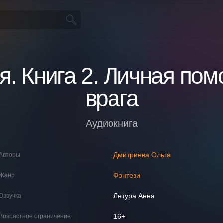
ня. Книга 2. Личная по
врага
Аудиокнига
Дмитриева Ольга
Авторы
Фэнтези
Жанр
Летура Анна
Озвучка
16+
Возрастное ограничение