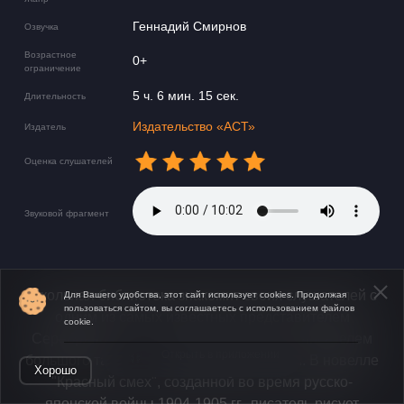
Геннадий Смирнов
Озвучка
Возрастное
0+
ограничение
5 ч. 6 мин. 15 сек.
Длительность
Издательство «АСТ»
Издатель
Оценка слушателей
Звуковой фрагмент
Школьная библиотека знакомит своих слушателей с
Для Вашего удобства, этот сайт использует cookies. Продолжая
пользоваться сайтом, вы соглашаетесь с использованием файлов
одним из самых известных представителем
cookie.
Серебряного века русской литературы, писателем
Открыть в приложении
большого таланта Леонидом Андреевым. В новелле
Хорошо
"Красный смех", созданной во время русско-
японской войны 1904-1905 гг., писатель рисует