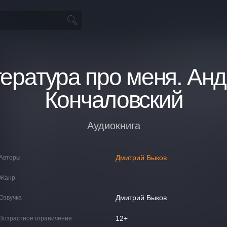
ература про меня. Ан
Кончаловский
Аудиокнига
Дмитрий Быков
Авторы
Жанр
Дмитрий Быков
Озвучка
12+
Возрастное ограничение