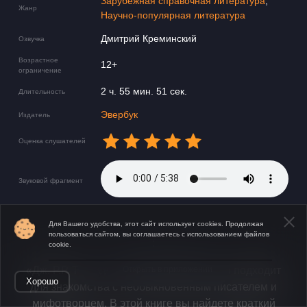
Зарубежная справочная литература
,
Жанр
Научно-популярная литература
Дмитрий Креминский
Озвучка
Возрастное
12+
ограничение
2 ч. 55 мин. 51 сек.
Длительность
Эвербук
Издатель
Оценка слушателей
Звуковой фрагмент
Для Вашего удобства, этот сайт использует cookies. Продолжая
пользоваться сайтом, вы соглашаетесь с использованием файлов
:
cookie.
«Дж. Р.Р. Толкин за 30 секунд» идеально подходит
Открыть в приложении
Хорошо
для знакомства с необыкновенным писателем и
мифотворцем. В этой книге вы найдете краткий