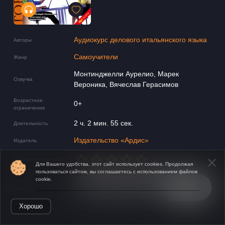
Аудиокурс делового итальянского языка
Авторы
Самоучители
Жанр
Монтинджелли Аурелио, Марек
Озвучка
Вероника, Вячеслав Герасимов
Возрастное
0+
ограничение
2 ч. 2 мин. 55 сек.
Длительность
Издательство «Ардис»
Издатель
Оценка слушателей
Для Вашего удобства, этот сайт использует cookies. Продолжая
пользоваться сайтом, вы соглашаетесь с использованием файлов
cookie.
Звуковой фрагмент
Открыть в приложении
Хорошо