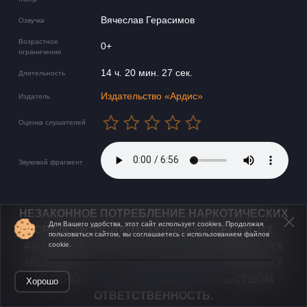
Вячеслав Герасимов
Озвучка
Возрастное
0+
ограничение
14 ч. 20 мин. 27 сек.
Длительность
Издательство «Ардис»
Издатель
Оценка слушателей
Звуковой фрагмент
НЕЗАКОННОЕ ПОТРЕБЛЕНИЕ НАРКОТИЧЕСКИХ
Для Вашего удобства, этот сайт использует cookies. Продолжая
СРЕДСТВ, ПСИХОТРОПНЫХ ВЕЩЕСТВ, ИХ
пользоваться сайтом, вы соглашаетесь с использованием файлов
АНАЛОГОВ ПРИЧИНЯЕТ ВРЕД ЗДОРОВЬЮ, ИХ
cookie.
НЕЗАКОННЫЙ ОБОРОТ ЗАПРЕЩЁН И ВЛЕЧЕТ
Открыть в приложении
УСТАНОВЛЕННУЮ ЗАКОНОДАТЕЛЬСТВОМ
Хорошо
ОТВЕТСТВЕННОСТЬ.