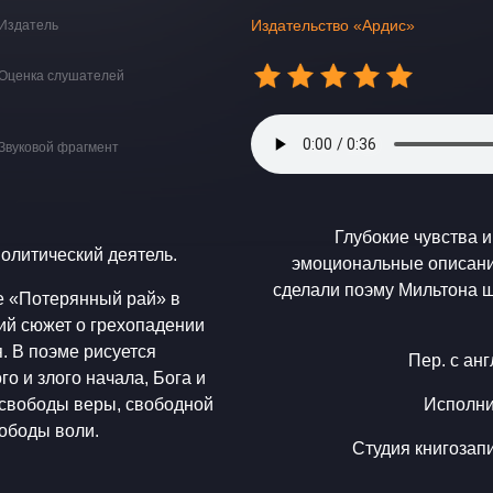
Издательство «Ардис»
Издатель
Оценка слушателей
Звуковой фрагмент
Глубокие чувства 
политический деятель.
эмоциональные описания
сделали поэму Мильтона 
е «Потерянный рай» в
ий сюжет о грехопадении
я. В поэме рисуется
Пер. с ан
о и злого начала, Бога и
 свободы веры, свободной
Исполни
вободы воли.
Студия книгозапи