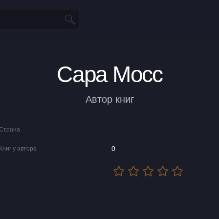
Сара Мосс
Автор книг
Страна
0
Книг у автора