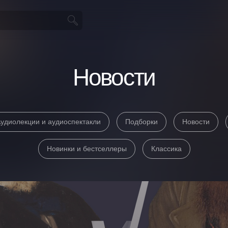
Новости
удиолекции и аудиоспектакли
Подборки
Новости
Новинки и бестселлеры
Классика