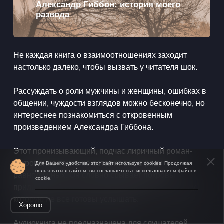
Александр Гиббон: история моего
развода
​Не каждая книга о взаимоотношениях заходит
настолько далеко, чтобы вызвать у читателя шок.
​Рассуждать о роли мужчины и женщины, ошибках в
общении, чуждости взглядов можно бесконечно, но
интереснее познакомиться с откровенным
произведением Александра Гиббона.
​Этот пронизывающий, подчас лиричный роман-
откровение точно не оставит вас в ряду
Для Вашего удобства, этот сайт использует cookies. Продолжая
пользоваться сайтом, вы соглашаетесь с использованием файлов
равнодушных. Он словно срывает покровы
cookie.
приличия, обнажая жизненную правду — правду,
которую не все готовы услышать.
Хорошо
​Аудиокнига не предназначена для слушателей