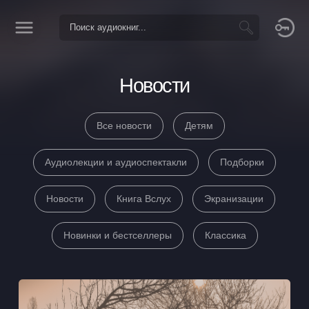
Новости
Все новости
Детям
Аудиолекции и аудиоспектакли
Подборки
Новости
Книга Вслух
Экранизации
Новинки и бестселлеры
Классика