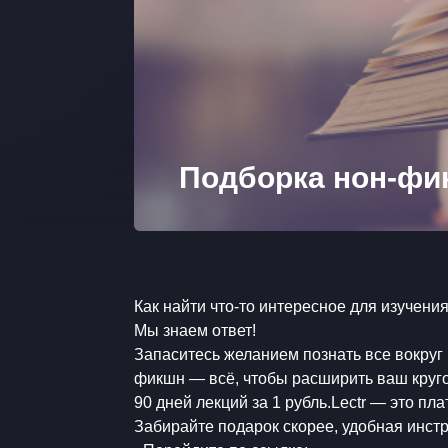
Подборка нон-фикш
​Как найти что-то интересное для изучен
​Мы знаем ответ!
​Запаситесь желанием познать все вокру
фикшн — всё, чтобы расширить ваш кругоз
90 дней лекций за 1 рубль.Lectr — это п
​Забирайте подарок скорее, удобная инст