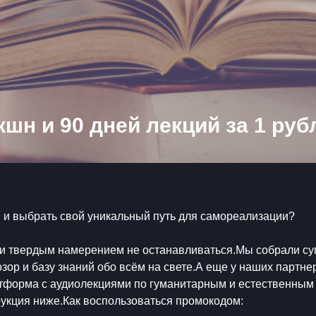
н и 90 дней лекций за 1 рубль
ия и выбрать свой уникальный путь для самореализации?
г и твердым намерением не останавливаться.Мы собрали суп
ор и базу знаний обо всём на свете.А еще у наших партнер
латформа с аудиолекциями по гуманитарным и естественным
рукция ниже.Как воспользоваться промокодом: