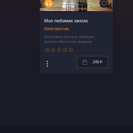
Моя любимая заноза
Юлия Шкутова
Детективное фэнтези
,
Любовное
фэнтези
,
Магические академии
249 ₽