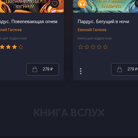
рдус. Повелевающая огнем
Пардус. Бегущий в ночи
ений Гаглоев
Евгений Гаглоев
и для подростков
Книги для подростков
279 ₽
279 ₽