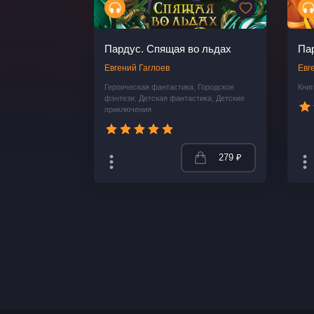
Пардус. Спящая во льдах
Па
Евгений Гаглоев
Евг
Героическая фантастика
,
Городское
Книг
фэнтези
,
Детская фантастика
,
Детские
приключения
279 ₽