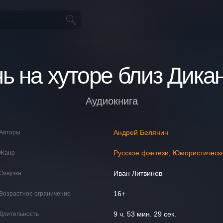
ь на хуторе близ Дика
Аудиокнига
Андрей Белянин
Авторы
Русское фэнтези
,
Юмористическ
Жанр
Иван Литвинов
Озвучка
16+
Возрастное ограничение
9 ч. 53 мин. 29 сек.
Длительность