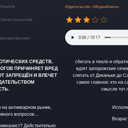
Издательство «МедиаКнига»
Издатель
Оценка слушателей
Звуковой фрагмент
ОТИЧЕСКИХ СРЕДСТВ,
сбегать в пекло и обрат
ОГОВ ПРИЧИНЯЕТ ВРЕД
курят запорожские сече
Т ЗАПРЕЩЁН И ВЛЕЧЕТ
слетать от Диканьки до С
ДАТЕЛЬСТВОМ
самое главное: кто на 
ТЬ.
смысле тот 
ю на антикварном рынке,
Исполн
м много вопросов…
Возрас
 гимназист? Действительно