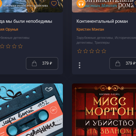
гда мы были непобедимы
Континентальный роман
ия Орунья
Кристин Мэнган
убежные детективы
Зарубежные детективы
,
Исторически
детективы
,
Триллеры
379 ₽
379 ₽