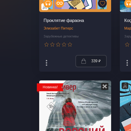
Проклятие фараона
Ко
Элизабет Питерс
Мар
Зарубежные детективы
Зар
339 ₽
Новинка!