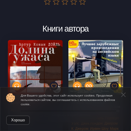
Книги автора
Для Вашего удобства, этот сайт использует cookies. Продолжая
пользоваться сайтом, вы соглашаетесь с использованием файлов
Долина Ужаса
Лучшие зарубежные
cookie.
произведения на английском
Артур Конан Дойль
языке. Уровень - Intermediate
Открыть в приложении
Артур Конан Дойль
,
Герберт
Хорошо
Уэлс
,
Джек Лондон
,
Джером
К. Джером
,
Ирвин Шоу
,
Марк