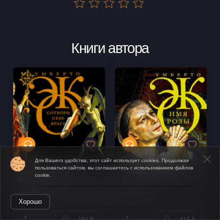
Книги автора
Для Вашего удобства, этот сайт использует cookies. Продолжая
пользоваться сайтом, вы соглашаетесь с использованием файлов
Сотвори себе врага. И
Имя розы
cookie.
другие тексты по случаю
Умберто Эко
Умберто Эко
Открыть в приложении
Хорошо
160 ₽
419 ₽