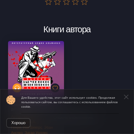
Книги автора
Для Вашего удобства, этот сайт использует cookies. Продолжая
пользоваться сайтом, вы соглашаетесь с использованием файлов
Классика зарубежного
cookie.
детективного рассказа № 6
Артур Парсонс
,
Вильям
Открыть в приложении
Розен
,
Джек Лондон
,
О.
Хорошо
Генри
,
Рой Викерс
,
Эбан
Англез
,
Эдгар Уоллес