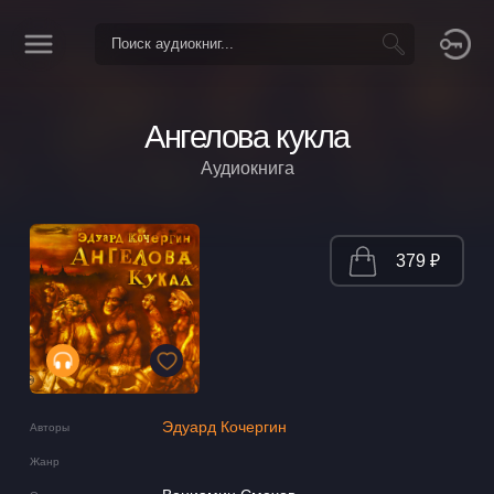
Ангелова кукла
Аудиокнига
379 ₽
Эдуард Кочергин
Авторы
Жанр