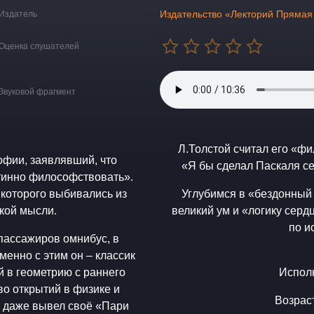
Издательство «Лекторий Прямая
Издатель
Оценка слушателей
Звуковой фрагмент
Л.Толстой считал его «ф
фии, заявлявший, что
«Я бы сделал Паскаля се
тинно философствовать».
которого выбивались из
Углубимся в «бездонный
кой мысли.
великий ум и «логику сер
по и
 пассажиров омнибус, в
енно с этим он – классик
 в геометрию с раннего
Испол
о открытий в физике и
Возрас
н даже вывел своё «Пари