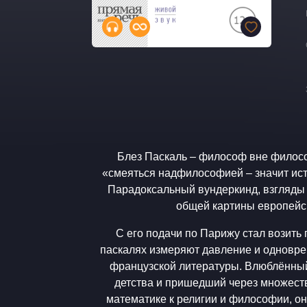
Блез Паскаль – философ вне филосо
«смеяться надфилософией – значит ис
Парадоксальный вундеркинд, взгляды 
общей картины европейс
С его подачи по Парижу стал возить
паскалях измеряют давление и одноврем
французской литературы. Влюблённый
детства и пришедший через множеств
математике к религии и философии, о