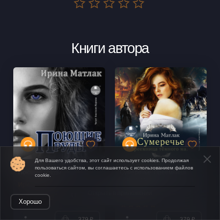
Книги автора
Для Вашего удобства, этот сайт использует cookies. Продолжая
пользоваться сайтом, вы соглашаетесь с использованием файлов
Поющие пруды
Сумеречье. Преемница
cookie.
тёмного мага
Ирина Матлак
Ирина Матлак
Открыть в приложении
Хорошо
379 ₽
379 ₽