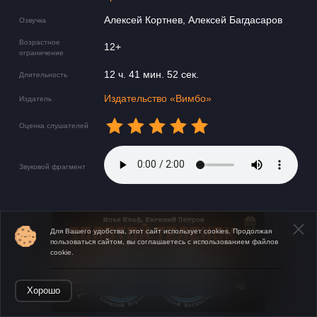
Алексей Кортнев, Алексей Багдасаров
Озвучка
Возрастное
12+
ограничение
12 ч. 41 мин. 52 сек.
Длительность
Издательство «Вимбо»
Издатель
Оценка слушателей
Звуковой фрагмент
Для Вашего удобства, этот сайт использует cookies. Продолжая
пользоваться сайтом, вы соглашаетесь с использованием файлов
cookie.
Открыть в приложении
Хорошо