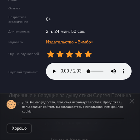
Озвучка
Возрастное
0+
ограничение
2 ч. 24 мин. 50 сек.
Длительность
Издательство «Вимбо»
Издатель
Оценка слушателей
Звуковой фрагмент
Лиричные и берущие за душу стихи Сергея Есенина
читают Михаил Козаков и Владимир Левашев.
Для Вашего удобства, этот сайт использует cookies. Продолжая
пользоваться сайтом, вы соглашаетесь с использованием файлов
cookie.
Открыть в приложении
Хорошо