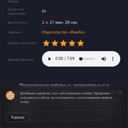
Озвучка
Возрастное
0+
ограничение
1 ч. 17 мин. 28 сек.
Длительность
Издательство «Вимбо»
Издатель
Оценка слушателей
Звуковой фрагмент
Продолжение забавных, увлекательных и
поучительных историй о приключениях маленьких
Для Вашего удобства, этот сайт использует cookies. Продолжая
пользоваться сайтом, вы соглашаетесь с использованием файлов
снеговичков в волшебной деревне «Дедморозовке»
cookie.
Наверное, каждый хоть раз в жизни писал письмо
Открыть в приложении
Деду Морозу с новогодними просьбами, вопросами,
Хорошо
пожеланиями - и получал от него ответ.