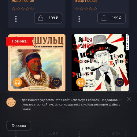
Эмар Гюстав
Эмар Гюстав
199 ₽
199 ₽
Новинка!
Сын племени навахов
Необычайные похождения
Для Вашего удобства, этот сайт использует cookies. Продолжая
Хулио Хуренито и его
пользоваться сайтом, вы соглашаетесь с использованием файлов
Джеймс Уиллард Шульц
учеников
cookie.
Илья Эренбург
Открыть в приложении
Хорошо
379 ₽
379 ₽