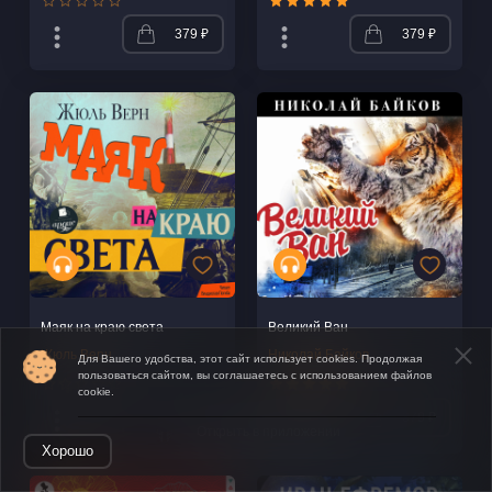
379 ₽
379 ₽
Маяк на краю света
Великий Ван
Жюль Верн
Николай Байков
Для Вашего удобства, этот сайт использует cookies. Продолжая
пользоваться сайтом, вы соглашаетесь с использованием файлов
cookie.
279 ₽
379 ₽
Открыть в приложении
Хорошо