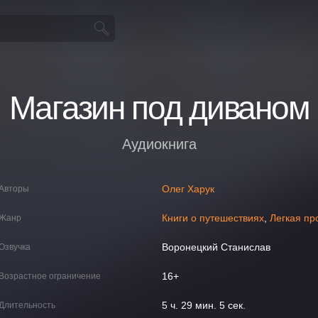
Магазин под диваном
Аудиокнига
Олег Харук
Авторы
Книги о путешествиях
,
Легкая пр
Жанр
Воронецкий Станислав
Озвучка
16+
Возрастное ограничение
5 ч. 29 мин. 5 сек.
Длительность