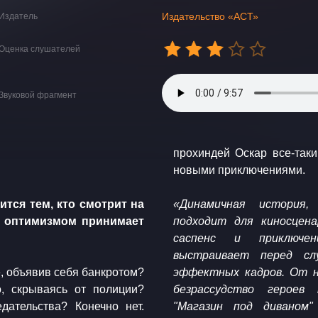
Издательство «АСТ»
Издатель
Оценка слушателей
Звуковой фрагмент
прохиндей Оскар все-таки
новыми приключениями.
ится тем, кто смотрит на
«Динамичная история,
с оптимизмом принимает
подходит для киносцена
саспенс и приключен
выстраивает перед сл
е, объявив себя банкротом?
эффектных кадров. От н
, скрываясь от полиции?
безрассудство героев
ательства? Конечно нет.
"Магазин под диваном