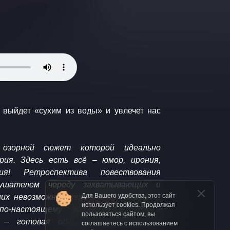
 выйдет «сухим из воды» и увлечет нас
 озорной сюжет которой идеально
рия. Здесь есть всё – юмор, ирония,
ия! Ретроспектива повествования
ушателем череду захватывающих и
Для Вашего удобства, этот сайт
их невозможно оторваться! Энергия и
использует cookies. Продолжая
 по-настоящему вдохновляют. Роман
пользоваться сайтом, вы
" – готовая основа для зрелищного
соглашаетесь с использованием