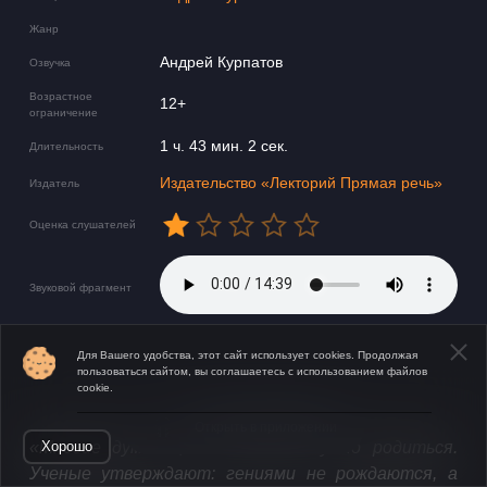
Жанр
Андрей Курпатов
Озвучка
Возрастное
12+
ограничение
1 ч. 43 мин. 2 сек.
Длительность
Издательство «Лекторий Прямая речь»
Издатель
Оценка слушателей
Звуковой фрагмент
Для Вашего удобства, этот сайт использует cookies. Продолжая
пользоваться сайтом, вы соглашаетесь с использованием файлов
cookie.
Открыть в приложении
«Многие думают, что гением нужно родиться.
Хорошо
Ученые утверждают: гениями не рождаются, а